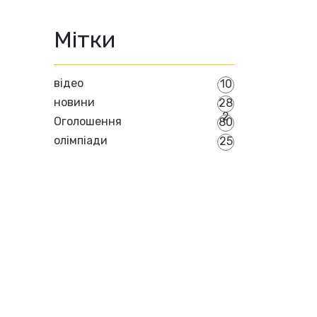
Мітки
відео
10
новини
28
2
Оголошення
80
олімпіади
25