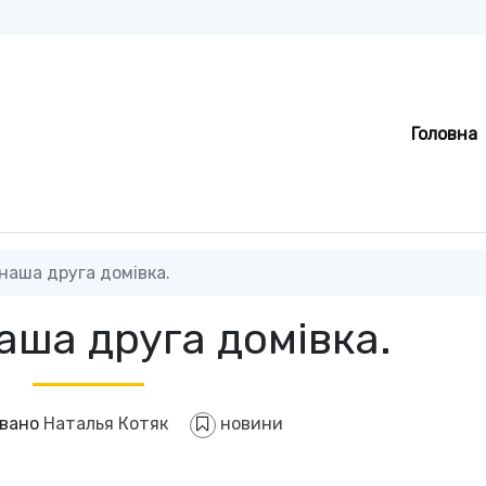
Головна
наша друга домівка.
аша друга домівка.
овано
Наталья Котяк
новини