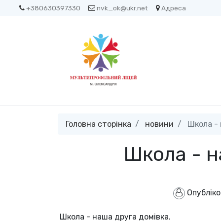
+380630397330
nvk_ok@ukr.net
Адреса
Головна сторінка
новини
Школа - 
Школа - н
Опублік
Школа - наша друга домівка.