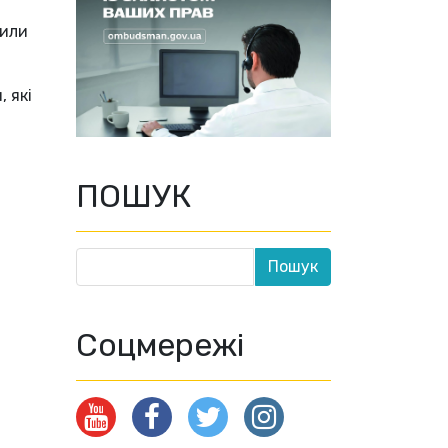
дили
 які
ПОШУК
Соцмережі