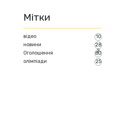
Мітки
відео
10
новини
28
2
Оголошення
80
олімпіади
25