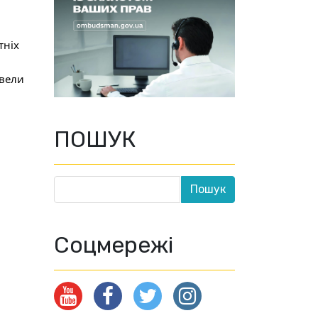
ніх 
вели 
ПОШУК
Соцмережі