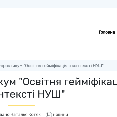
Головна
практикум "Освітня гейміфікація в контексті НУШ"
ум "Освітня гейміфікац
нтексті НУШ"
овано
Наталья Котяк
новини