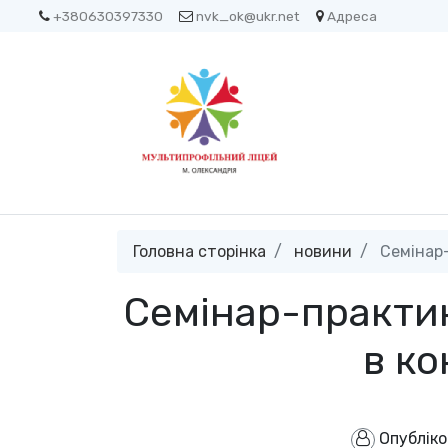
+380630397330
nvk_ok@ukr.net
Адреса
Головна сторінка
новини
Семінар-
Семінар-практик
в ко
Опублік