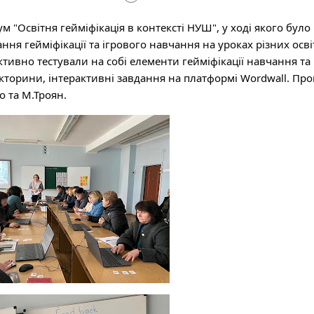
м "Освітня гейміфікація в контексті НУШ", у ході якого було 
ння гейміфікації та ігрового навчання на уроках різних освіт
тивно тестували на собі елементи гейміфікації навчання та 
торини, інтерактивні завдання на платформі Wordwall. Про
о та М.Троян.