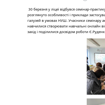
30 березня у ліцеї відбувся семінар-практику
розглянуто особливості і приклади застосува
галузей в умовах НУШ. Учасники семінару ак
навчилися створювати навчальні онлайн вік
захід і поділилися досвідом роботи Є.Руденк