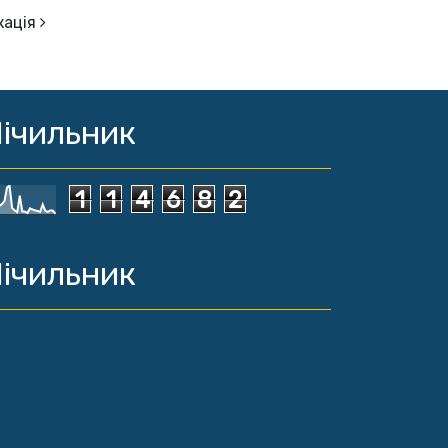
кація
ічильник
1
1
4
6
8
2
ічильник