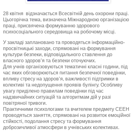
28 квітня відзначається Всесвітній день охорони праці.
Цьогорічна тема, визначена Міжнародною організацією
праці, присвячена формуванню здорового
психосоціального середовища на робочому місці.
У закладі заплановано та проводяться інформаційно-
просвітницькі заходи, спрямовані на формування
культури безпеки, відповідального ставлення до
власного здоров’я та безпеки оточуючих.
Для учнів організовуються тематичні класні години, під
час яких обговорюються питання безпечної поведінки,
впливу стресу на здоров’я, важливості підтримки в
колективі та недопущення проявів булінгу. Особливу
увагу приділено правилам поведінки під час
надзвичайних ситуацій та алгоритмам дій у разі
повітряної тривоги.
Практичними психологами та вчителем предмету СЕЕН
проводяться заняття, спрямовані на розвиток емоційної
стійкості, подолання стресу та формування
доброзичливої атмосфери в учнівських колективах.