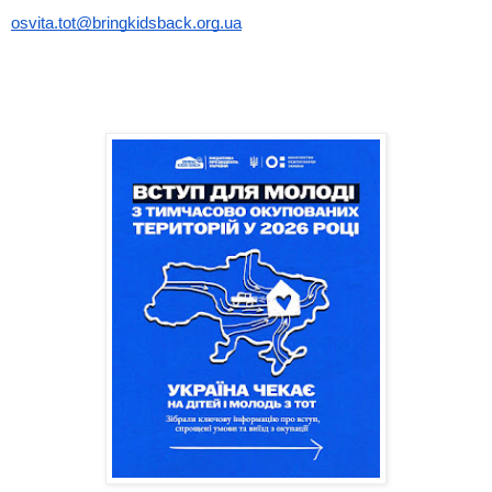
osvita.tot@bringkidsback.org.ua