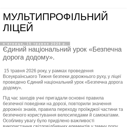
МУЛЬТИПРОФІЛЬНИЙ
ЛІЦЕЙ
пʼятниця, 15 травня 2026 р.
Єдиний національний урок «Безпечна
дорога додому».
15 травня 2026 року, у рамках проведення
Всеукраїнського Тижня безпеки дорожнього руху, у ліцеї
проведено Єдиний національний урок «Безпечна дорога
додому».
Під час заходів учні пригадали основні правила
безпечної поведінки на дорозі, повторили значення
дорожніх знаків, правила переходу проїжджої частини та
безпечного користування велосипедами й самокатами.
Особливу увагу було приділено важливості
використання світловідбивних елементів у темну пору