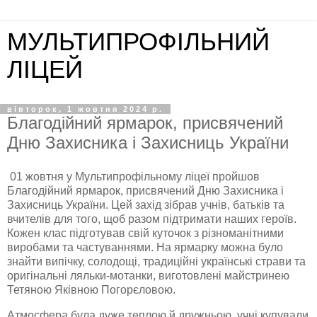
МУЛЬТИПРОФІЛЬНИЙ
ЛІЦЕЙ
вівторок, 1 жовтня 2024 р.
Благодійний ярмарок, присвячений
Дню Захисника і Захисниць України
01 жовтня у Мультипрофільному ліцеї пройшов
Благодійний ярмарок, присвячений Дню Захисника і
Захисниць України. Цей захід зібрав учнів, батьків та
вчителів для того, щоб разом підтримати наших героїв.
Кожен клас підготував свій куточок з різноманітними
виробами та частуваннями. На ярмарку можна було
знайти випічку, солодощі, традиційні українські страви та
оригінальні ляльки-мотанки, виготовлені майстринею
Тетяною Яківною Погорєловою.
Атмосфера була дуже теплою й дружньою, учні купували