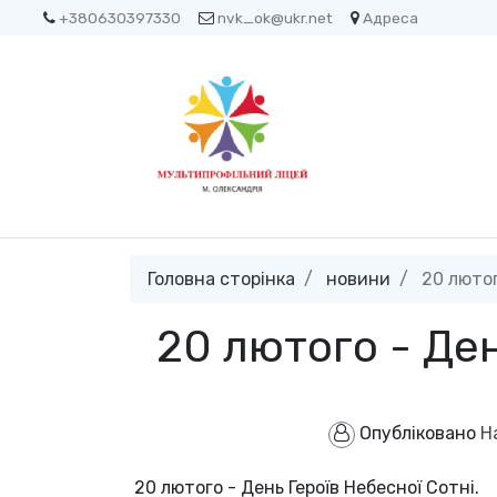
+380630397330
nvk_ok@ukr.net
Адреса
Головна сторінка
новини
20 лютог
20 лютого - Ден
Опубліковано
Н
20 лютого - День Героїв Небесної Сотні.