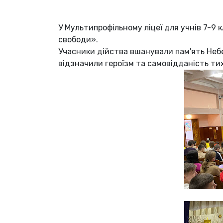
У Мультипрофільному ліцеї для учнів 7-9 к
свободи».
Учасники дійства вшанували пам'ять Небес
відзначили героїзм та самовідданість тих