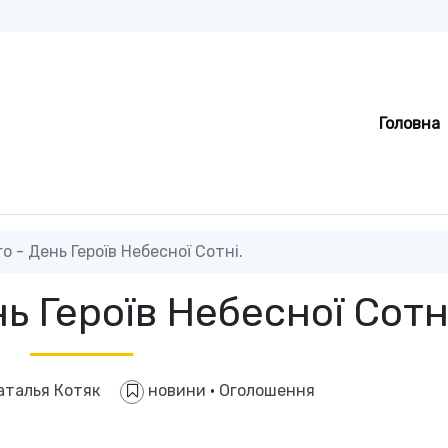
Головна
о - День Героїв Небесної Сотні.
ь Героїв Небесної Сотн
аталья Котяк
новини
·
Оголошення