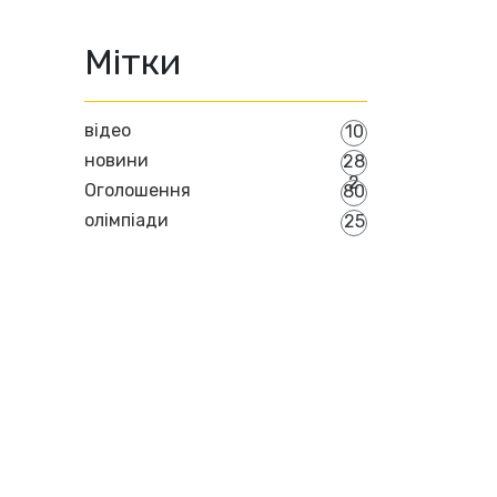
Мітки
відео
10
новини
28
2
Оголошення
80
олімпіади
25