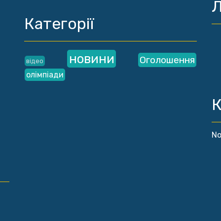
Л
Категорії
новини
Оголошення
відео
олімпіади
К
No