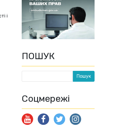
ті і
ПОШУК
Соцмережі