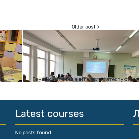
ви
Бенефіс-вітання вчителів, які атестуються
Latest courses
Л
No posts found